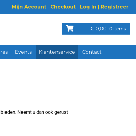
Mijn Account
Checkout
Log In | Registreer
€
0,00
0 items
res
Events
Klantenservice
Contact
te bieden. Neemt u dan ook gerust