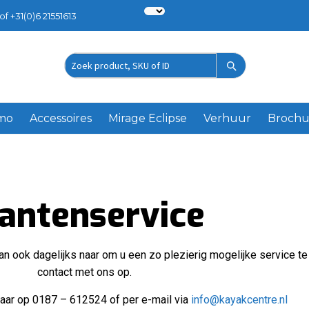
of +31(0)6 21551613
emo
Accessoires
Mirage Eclipse
Verhuur
Brochu
antenservice
r dan ook dagelijks naar om u een zo plezierig mogelijke service 
contact met ons op.
kbaar op 0187 – 612524 of per e-mail via
info@kayakcentre.nl