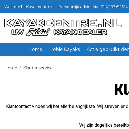
Welkom bij Kayakcentre.nl
Persoonlijk advies via +31(0)187 612524 
Home
Hobie Kayaks
Actie gebruikt d
Home
/
Klantenservice
Kl
Klantcontact vinden wij het allerbelangrijkste. Wij streven e
Wij zijn dagelijks berei