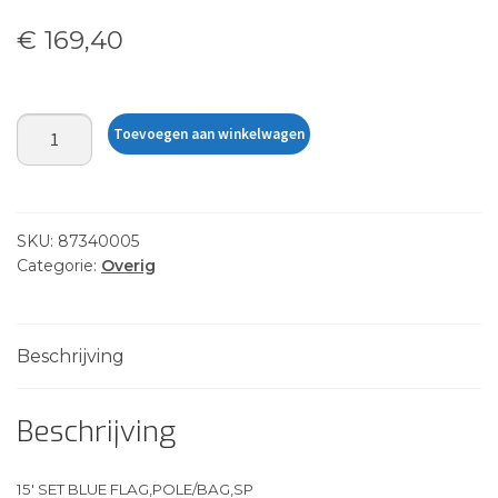
€
169,40
15'
Toevoegen aan winkelwagen
SET
BLUE
FLAG,POLE/BAG,SP
aantal
SKU:
87340005
Categorie:
Overig
Beschrijving
Beschrijving
15′ SET BLUE FLAG,POLE/BAG,SP