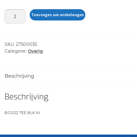
BOS22
Toevoegen aan winkelwagen
TEE
BLK
M
aantal
SKU:
27500035
Categorie:
Overig
Beschrijving
Beschrijving
BOS22 TEE BLK M