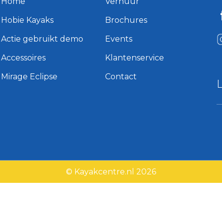
Home
Verhuur
Hobie Kayaks
Brochures
Actie gebruikt demo
Events
Accessoires
Klantenservice
Mirage Eclipse
Contact
© Kayakcentre.nl 2026