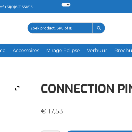
of +31(0)6 21551613
Zoek
product
emo
Accessoires
Mirage Eclipse
Verhuur
Brochu
CONNECTION PI
€
17,53