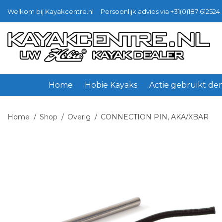
Welkom bij Kayakcentre.nl
Persoonlijk advies via +31(0)187 612524 
Ga
Ga
door
naar
naar
de
navigatie
inhoud
Home
Hobie Kayaks
Actie gebruikt d
Home
/
Shop
/
Overig
/
CONNECTION PIN, AKA/XBAR