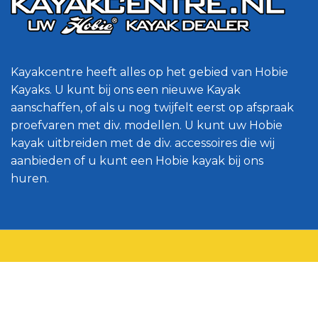
Kayakcentre heeft alles op het gebied van Hobie
Kayaks. U kunt bij ons een nieuwe Kayak
aanschaffen, of als u nog twijfelt eerst op afspraak
proefvaren met div. modellen. U kunt uw Hobie
kayak uitbreiden met de div. accessoires die wij
aanbieden of u kunt een Hobie kayak bij ons
huren.