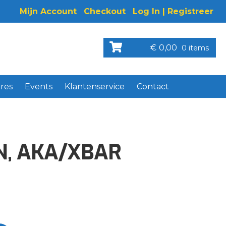
Mijn Account
Checkout
Log In | Registreer
€
0,00
0 items
res
Events
Klantenservice
Contact
N, AKA/XBAR