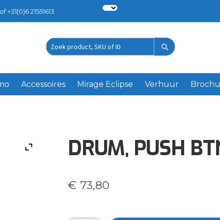
of +31(0)6 21551613
Zoek
product
emo
Accessoires
Mirage Eclipse
Verhuur
Brochu
DRUM, PUSH BT
€
73,80