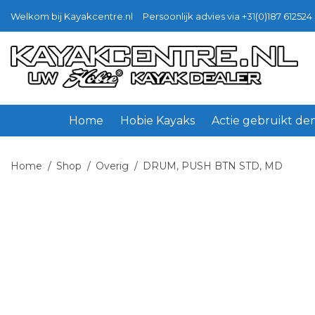
Welkom bij Kayakcentre.nl
Persoonlijk advies via +31(0)187 612524 
Ga
Ga
door
naar
naar
de
navigatie
inhoud
Home
Hobie Kayaks
Actie gebruikt d
Home
/
Shop
/
Overig
/
DRUM, PUSH BTN STD, MD