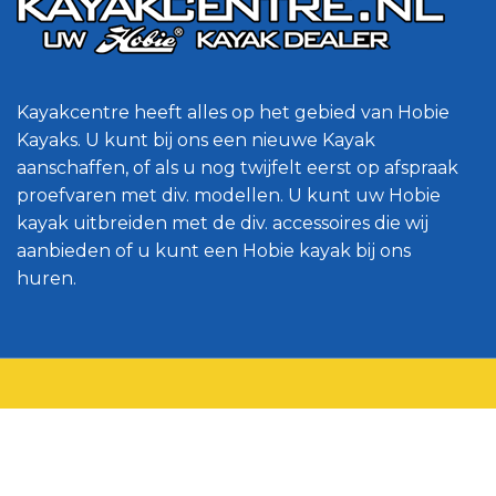
Kayakcentre heeft alles op het gebied van Hobie
Kayaks. U kunt bij ons een nieuwe Kayak
aanschaffen, of als u nog twijfelt eerst op afspraak
proefvaren met div. modellen. U kunt uw Hobie
kayak uitbreiden met de div. accessoires die wij
aanbieden of u kunt een Hobie kayak bij ons
huren.