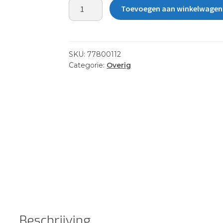
DRUM,
Toevoegen aan winkelwagen
PUSH
BTN
STD,
MD
SKU:
77800112
aantal
Categorie:
Overig
Beschrijving