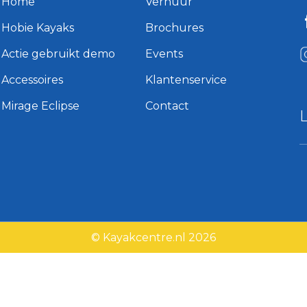
Home
Verhuur
Hobie Kayaks
Brochures
Actie gebruikt demo
Events
Accessoires
Klantenservice
Mirage Eclipse
Contact
© Kayakcentre.nl 2026