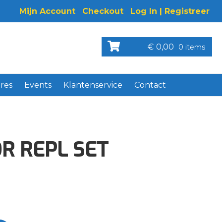
Mijn Account
Checkout
Log In | Registreer
€
0,00
0 items
res
Events
Klantenservice
Contact
R REPL SET