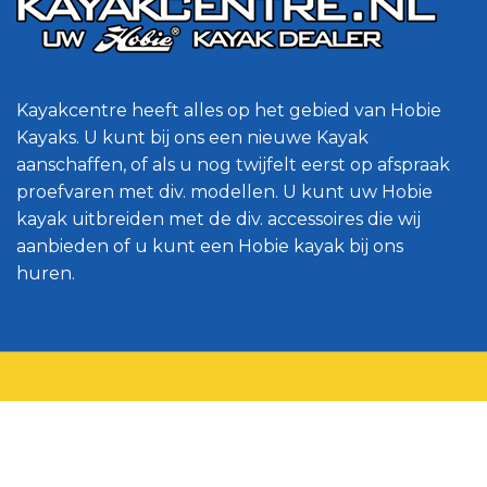
Kayakcentre heeft alles op het gebied van Hobie
Kayaks. U kunt bij ons een nieuwe Kayak
aanschaffen, of als u nog twijfelt eerst op afspraak
proefvaren met div. modellen. U kunt uw Hobie
kayak uitbreiden met de div. accessoires die wij
aanbieden of u kunt een Hobie kayak bij ons
huren.