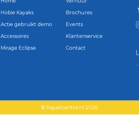
Home
Verhuur
Hobie Kayaks
Brochures
Actie gebruikt demo
Events
Accessoires
Klantenservice
Mirage Eclipse
Contact
© Kayakcentre.nl 2026