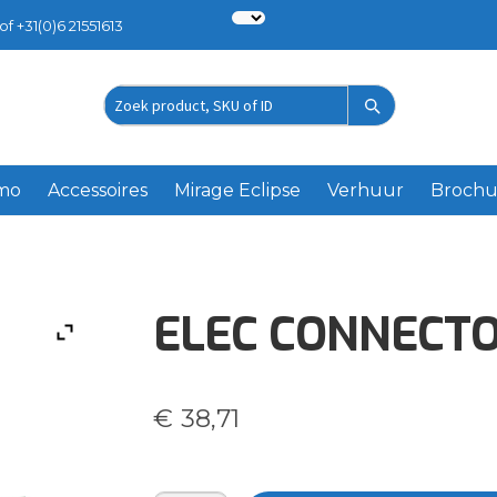
of +31(0)6 21551613
Zoek
product
emo
Accessoires
Mirage Eclipse
Verhuur
Brochu
ELEC CONNECTO
€
38,71