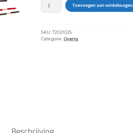
ELEC
Toevoegen aan winkelwagen
CONNECTOR
REPL
SET
aantal
SKU:
72021025
Categorie:
Overig
Beschrijving