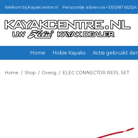
Welkom bij Kayakcentre.nl
Persoonlijk advies via +31(0)187 612524 
Ga
Ga
door
naar
naar
de
navigatie
inhoud
Home
Hobie Kayaks
Actie gebruikt d
Home
/
Shop
/
Overig
/
ELEC CONNECTOR REPL SET