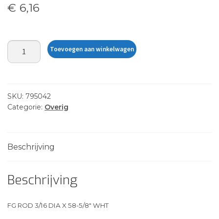
€
6,16
FG
Toevoegen aan winkelwagen
ROD
3/16
DIA
X
SKU:
795042
58-
Categorie:
Overig
5/8"
WHT
aantal
Beschrijving
Beschrijving
FG ROD 3/16 DIA X 58-5/8″ WHT