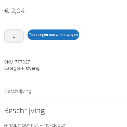
€
2,04
H-
Toevoegen aan winkelwagen
RAIL
MOUNT,
LT,
H-
SKU:
777027
TRACK
Categorie:
Overig
DLX
aantal
Beschrijving
Beschrijving
H-RAIL MOUNT, LT, H-TRACK DLX