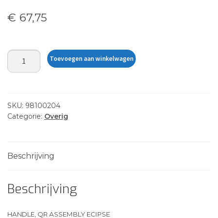
€
67,75
HANDLE,
Toevoegen aan winkelwagen
QR
ASSEMBLY
ECIPSE
aantal
SKU:
98100204
Categorie:
Overig
Beschrijving
Beschrijving
HANDLE, QR ASSEMBLY ECIPSE