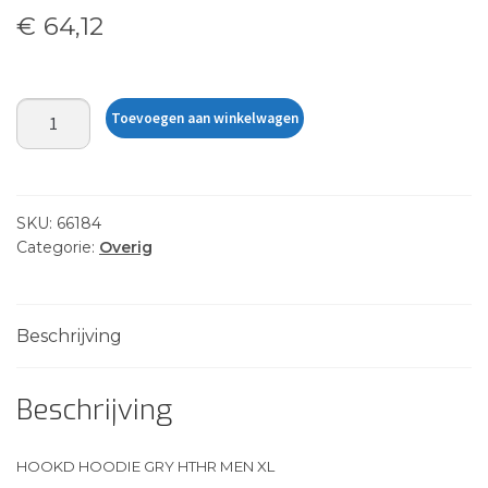
€
64,12
HOOKD
Toevoegen aan winkelwagen
HOODIE
GRY
HTHR
MEN
SKU:
66184
XL
Categorie:
Overig
aantal
Beschrijving
Beschrijving
HOOKD HOODIE GRY HTHR MEN XL