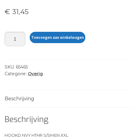
€
31,45
HOOKD
Toevoegen aan winkelwagen
NVY
HTHR
S/SMEN
XXL
SKU:
65465
aantal
Categorie:
Overig
Beschrijving
Beschrijving
HOOKD NVY HTHR S/SMEN XXL