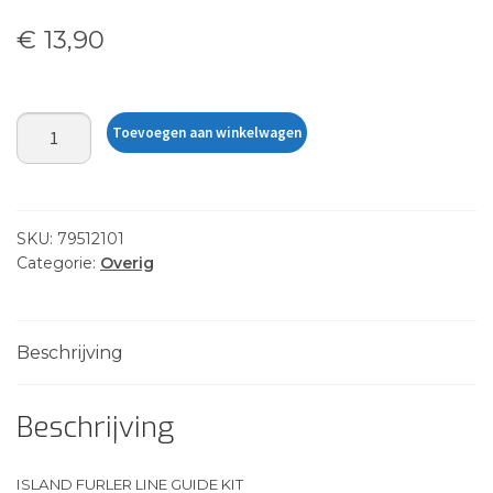
€
13,90
ISLAND
Toevoegen aan winkelwagen
FURLER
LINE
GUIDE
KIT
SKU:
79512101
aantal
Categorie:
Overig
Beschrijving
Beschrijving
ISLAND FURLER LINE GUIDE KIT