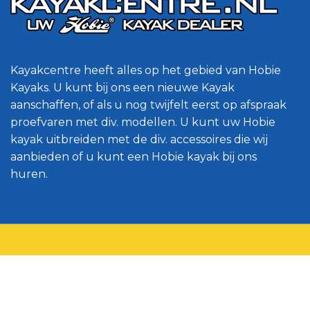
Kayakcentre heeft alles op het gebied van Hobie
Kayaks. U kunt bij ons een nieuwe Kayak
aanschaffen, of als u nog twijfelt eerst op afspraak
proefvaren met div. modellen. U kunt uw Hobie
kayak uitbreiden met de div. accessoires die wij
aanbieden of u kunt een Hobie kayak bij ons
huren.