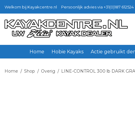
Welkom bij Kayakcentre.nl
Persoonlijk advies via +31(0)187 612524 
Ga
Ga
door
naar
naar
de
navigatie
inhoud
Home
Hobie Kayaks
Actie gebruikt d
Home
/
Shop
/
Overig
/
LINE-CONTROL 300 lb DARK GR