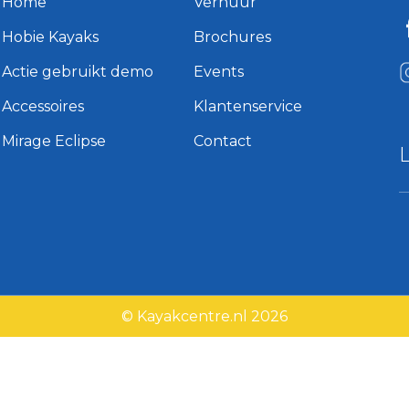
Home
Verhuur
Hobie Kayaks
Brochures
Actie gebruikt demo
Events
Accessoires
Klantenservice
Mirage Eclipse
Contact
© Kayakcentre.nl 2026