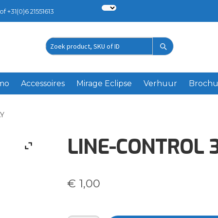
of +31(0)6 21551613
Zoek
product
emo
Accessoires
Mirage Eclipse
Verhuur
Brochu
AY
LINE-CONTROL 
€
1,00