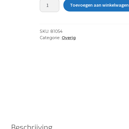
LINE-
Toevoegen aan winkelwagen
CONTROL
300
lb
DARK
SKU:
81054
GRAY
Categorie:
Overig
aantal
Beschrijving