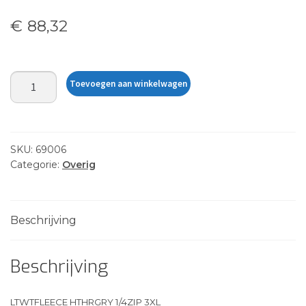
€
88,32
LTWTFLEECE
Toevoegen aan winkelwagen
HTHRGRY
1/4ZIP
3XL
aantal
SKU:
69006
Categorie:
Overig
Beschrijving
Beschrijving
LTWTFLEECE HTHRGRY 1/4ZIP 3XL