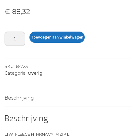
€
88,32
LTWTFLEECE
Toevoegen aan winkelwagen
HTHRNAVY
1/4ZIP
L
aantal
SKU:
65723
Categorie:
Overig
Beschrijving
Beschrijving
LTWTFLEECE HTHRNAVY 1/4ZIP L