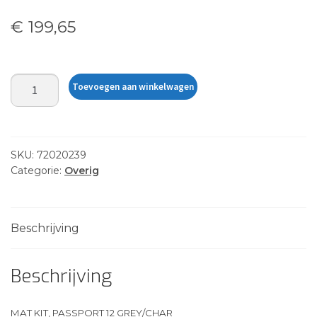
€
199,65
MAT
Toevoegen aan winkelwagen
KIT,
PASSPORT
12
GREY/CHAR
SKU:
72020239
aantal
Categorie:
Overig
Beschrijving
Beschrijving
MAT KIT, PASSPORT 12 GREY/CHAR