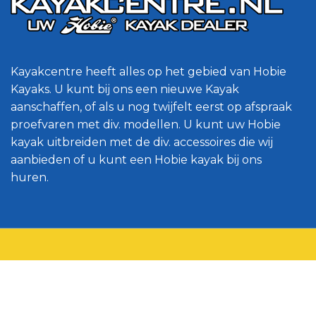
Kayakcentre heeft alles op het gebied van Hobie
Kayaks. U kunt bij ons een nieuwe Kayak
aanschaffen, of als u nog twijfelt eerst op afspraak
proefvaren met div. modellen. U kunt uw Hobie
kayak uitbreiden met de div. accessoires die wij
aanbieden of u kunt een Hobie kayak bij ons
huren.