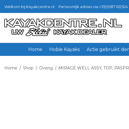
Welkom bij Kayakcentre.nl
Persoonlijk advies via +31(0)187 612524 
Ga
Ga
door
naar
naar
de
navigatie
inhoud
Home
Hobie Kayaks
Actie gebruikt d
Home
/
Shop
/
Overig
/
MIRAGE WELL ASSY, TOP, PASPR