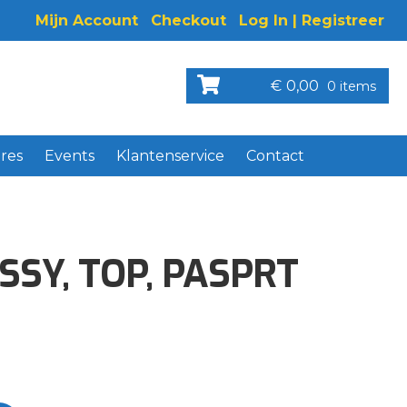
Mijn Account
Checkout
Log In | Registreer
€
0,00
0 items
res
Events
Klantenservice
Contact
SY, TOP, PASPRT