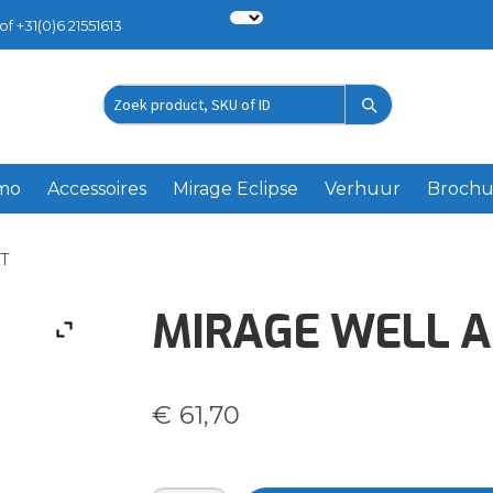
of +31(0)6 21551613
Zoek
product
emo
Accessoires
Mirage Eclipse
Verhuur
Brochu
T
MIRAGE WELL AS
€
61,70