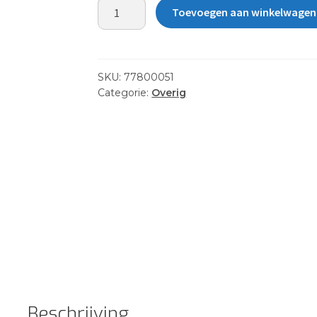
MIRAGE
Toevoegen aan winkelwagen
WELL
ASSY,
TOP,
PASPRT
SKU:
77800051
aantal
Categorie:
Overig
Beschrijving