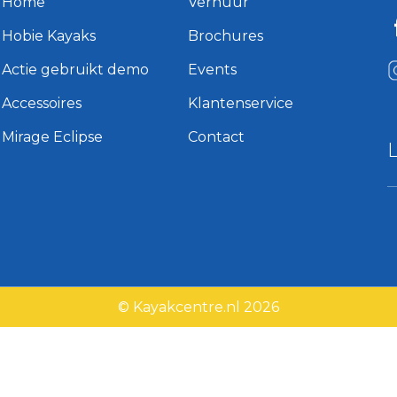
Home
Verhuur
Hobie Kayaks
Brochures
Actie gebruikt demo
Events
Accessoires
Klantenservice
Mirage Eclipse
Contact
© Kayakcentre.nl 2026