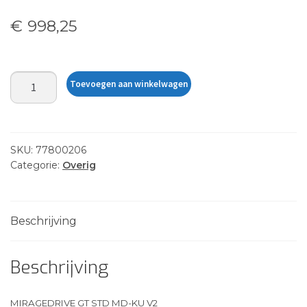
€
998,25
MIRAGEDRIVE
Toevoegen aan winkelwagen
GT
STD
MD-
KU
SKU:
77800206
V2
Categorie:
Overig
aantal
Beschrijving
Beschrijving
MIRAGEDRIVE GT STD MD-KU V2