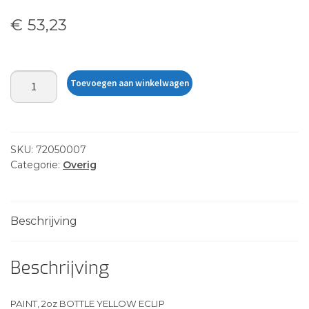
€
53,23
PAINT,
Toevoegen aan winkelwagen
2oz
BOTTLE
YELLOW
ECLIP
SKU:
72050007
aantal
Categorie:
Overig
Beschrijving
Beschrijving
PAINT, 2oz BOTTLE YELLOW ECLIP