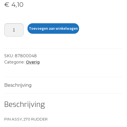
€
4,10
PIN
Toevoegen aan winkelwagen
ASSY,
270
RUDDER
aantal
SKU:
87800048
Categorie:
Overig
Beschrijving
Beschrijving
PIN ASSY, 270 RUDDER