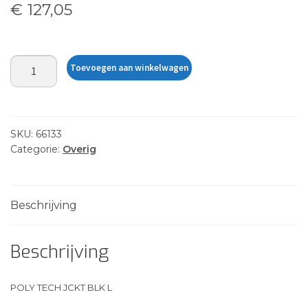
€
127,05
POLY
Toevoegen aan winkelwagen
TECH
JCKT
BLK
L
SKU:
66133
aantal
Categorie:
Overig
Beschrijving
Beschrijving
POLY TECH JCKT BLK L