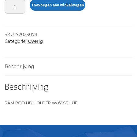
RAM
Toevoegen aan winkelwagen
ROD
HD
HOLDER
W/
SKU:
72023073
6"
Categorie:
Overig
SPLINE
aantal
Beschrijving
Beschrijving
RAM ROD HD HOLDER W/ 6″ SPLINE