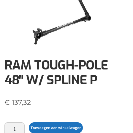
Brochures
Events
Klantenservice
Contact
RAM TOUGH-POLE
48″ W/ SPLINE P
€
137,32
RAM
Toevoegen aan winkelwagen