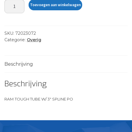
RAM
Toevoegen aan winkelwagen
TOUGH
TUBE
W/
3"
SKU:
72023072
SPLINE
Categorie:
Overig
PO
aantal
Beschrijving
Beschrijving
RAM TOUGH TUBE W/ 3″ SPLINE PO