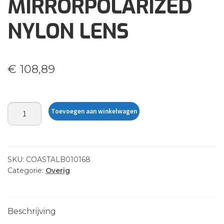
MIRRORPOLARIZED
NYLON LENS
€
108,89
SATIN
Toevoegen aan winkelwagen
BLACKGREY
W/
COBALT
MIRRORPOLARIZED
SKU:
COASTALB010168
NYLON
Categorie:
Overig
LENS
aantal
Beschrijving