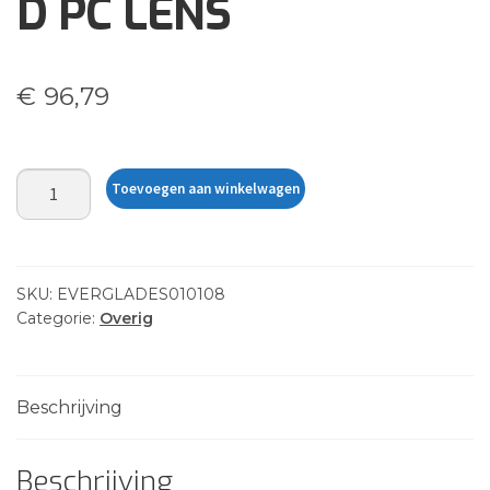
D PC LENS
€
96,79
SATIN
Toevoegen aan winkelwagen
BLACKGREYPOLARIZED
PC
LENS
aantal
SKU:
EVERGLADES010108
Categorie:
Overig
Beschrijving
Beschrijving