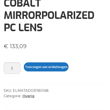
COBALT
MIRRORPOLARIZED
PC LENS
€
133,09
SATIN
Toevoegen aan winkelwagen
GREY
TORTGREY
W/
COBALT
SKU:
ELMATADOR180168
MIRRORPOLARIZED
Categorie:
Overig
PC
LENS