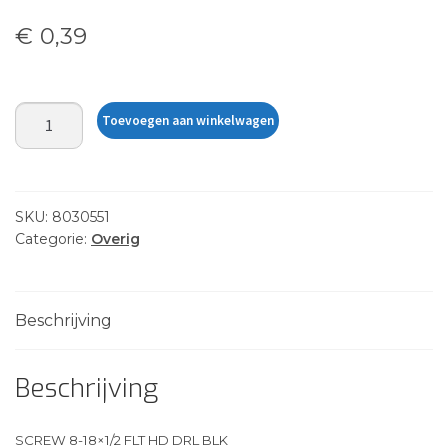
€
0,39
SCREW
Toevoegen aan winkelwagen
8-
18x1/2
FLT
HD
SKU:
8030551
DRL
Categorie:
Overig
BLK
aantal
Beschrijving
Beschrijving
SCREW 8-18×1/2 FLT HD DRL BLK