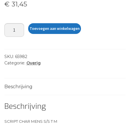
€
31,45
SCRIPT
Toevoegen aan winkelwagen
CHAR
MENS
S/S
T
SKU:
65982
M
Categorie:
Overig
aantal
Beschrijving
Beschrijving
SCRIPT CHAR MENS S/S T M