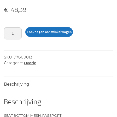
€
48,39
SEAT
Toevoegen aan winkelwagen
BOTTOM
MESH,
PASSPORT
aantal
SKU:
77800013
Categorie:
Overig
Beschrijving
Beschrijving
SEAT BOTTOM MESH, PASSPORT