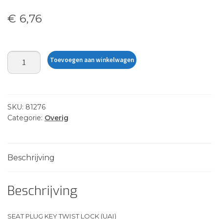
€
6,76
SEAT
Toevoegen aan winkelwagen
PLUG
KEY
TWIST
LOCK
SKU:
81276
(UAI)
Categorie:
Overig
aantal
Beschrijving
Beschrijving
SEAT PLUG KEY TWIST LOCK (UAI)