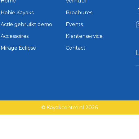
Home
Verhuur
Hobie Kayaks
Brochures
Actie gebruikt demo
Events
Accessoires
Klantenservice
Mirage Eclipse
Contact
© Kayakcentre.nl 2026