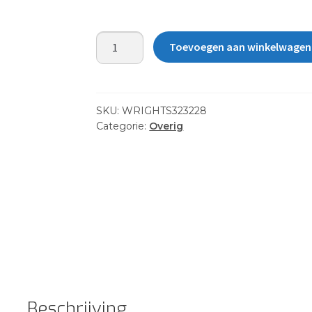
SHINY
Toevoegen aan winkelwagen
OLIVECOPPERPOLARIZED
PC
LENS
aantal
SKU:
WRIGHTS323228
Categorie:
Overig
Beschrijving