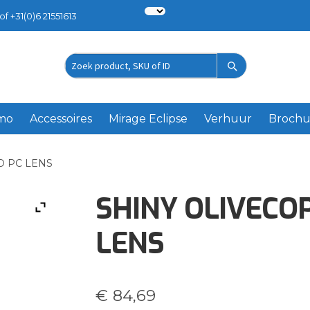
of +31(0)6 21551613
Zoek
product
emo
Accessoires
Mirage Eclipse
Verhuur
Brochu
D PC LENS
SHINY OLIVECO
LENS
€
84,69