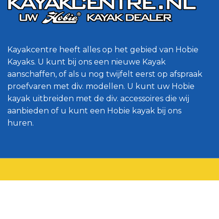
Kayakcentre heeft alles op het gebied van Hobie
Kayaks. U kunt bij ons een nieuwe Kayak
aanschaffen, of als u nog twijfelt eerst op afspraak
proefvaren met div. modellen. U kunt uw Hobie
kayak uitbreiden met de div. accessoires die wij
aanbieden of u kunt een Hobie kayak bij ons
huren.