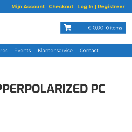
Mijn Account
Checkout
Log In | Registreer
€
0,00
0 items
res
Events
Klantenservice
Contact
PPERPOLARIZED PC