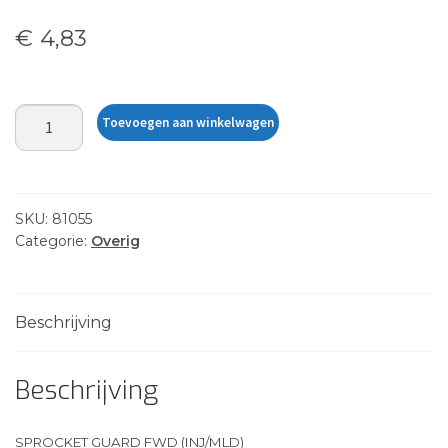
€
4,83
SPROCKET
Toevoegen aan winkelwagen
GUARD
FWD
(INJ/MLD)
aantal
SKU:
81055
Categorie:
Overig
Beschrijving
Beschrijving
SPROCKET GUARD FWD (INJ/MLD)