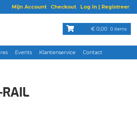
Mijn Account
Checkout
Log In | Registreer
€
0,00
0 items
res
Events
Klantenservice
Contact
-RAIL