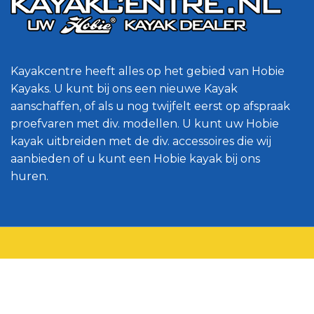
Kayakcentre heeft alles op het gebied van Hobie
Kayaks. U kunt bij ons een nieuwe Kayak
aanschaffen, of als u nog twijfelt eerst op afspraak
proefvaren met div. modellen. U kunt uw Hobie
kayak uitbreiden met de div. accessoires die wij
aanbieden of u kunt een Hobie kayak bij ons
huren.