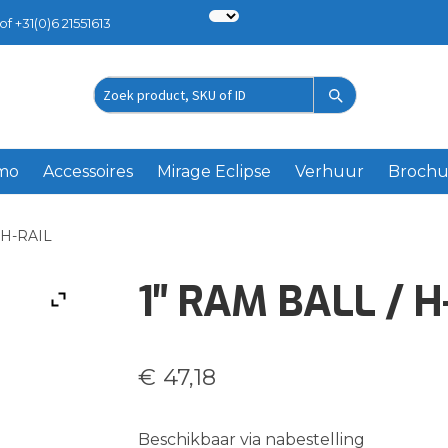
of +31(0)6 21551613
Zoek
product
emo
Accessoires
Mirage Eclipse
Verhuur
Brochu
 H-RAIL
1″ RAM BALL / H
€
47,18
Beschikbaar via nabestelling