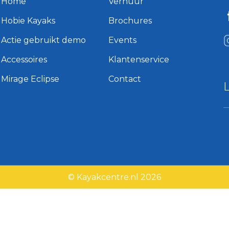
Home
Verhuur
Hobie Kayaks
Brochures
Actie gebruikt demo
Events
Accessoires
Klantenservice
Mirage Eclipse
Contact
© Kayakcentre.nl 2026