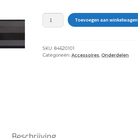
1"
Toevoegen aan winkelwagen
RAM
BALL
/
H-
SKU:
84620101
RAIL
Categorieën:
Accessoires
,
Onderdelen
aantal
Beschrijving