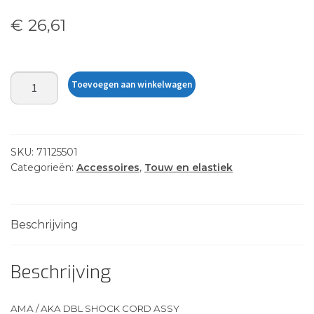
€
26,61
AMA
Toevoegen aan winkelwagen
/
AKA
DBL
SHOCK
SKU:
71125501
CORD
Categorieën:
Accessoires
,
Touw en elastiek
ASSY
aantal
Beschrijving
Beschrijving
AMA / AKA DBL SHOCK CORD ASSY