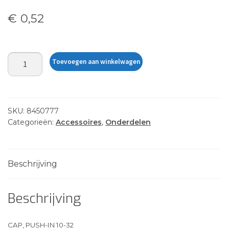
€
0,52
ANCHOR
Toevoegen aan winkelwagen
TROLLEY
INSERT
CAPS
aantal
SKU:
8450777
Categorieën:
Accessoires
,
Onderdelen
Beschrijving
Beschrijving
CAP, PUSH-IN 10-32