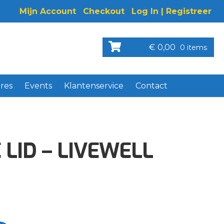
Mijn Account
Checkout
Log In | Registreer
€
0,00
0 items
res
Events
Klantenservice
Contact
LID – LIVEWELL