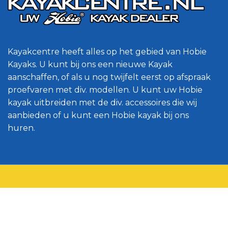
Kayakcentre heeft alles op het gebied van Hobie
Kayaks. U kunt bij ons een nieuwe Kayak
aanschaffen, of als u nog twijfelt eerst op afspraak
proefvaren met div. modellen. U kunt uw Hobie
kayak uitbreiden met de div. accessoires die wij
aanbieden of u kunt een Hobie kayak bij ons
huren.