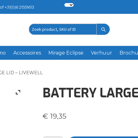
of +31(0)6 21551613
Zoek
product
emo
Accessoires
Mirage Eclipse
Verhuur
Brochu
E LID – LIVEWELL
BATTERY LARGE 
€
19,35