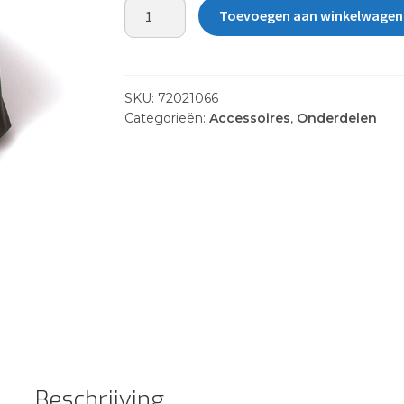
BATTERY
Toevoegen aan winkelwagen
LARGE
LID
-
LIVEWELL
SKU:
72021066
aantal
Categorieën:
Accessoires
,
Onderdelen
Beschrijving