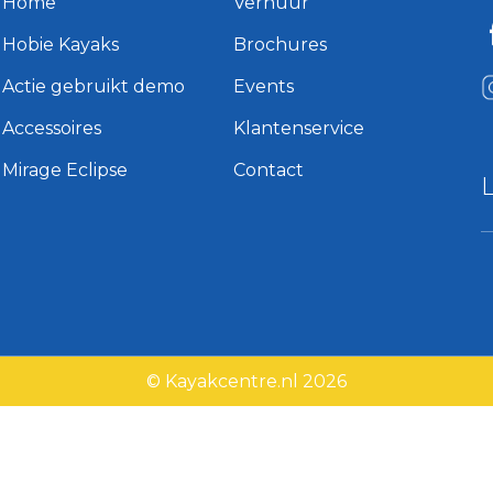
Home
Verhuur
Hobie Kayaks
Brochures
Actie gebruikt demo
Events
Accessoires
Klantenservice
Mirage Eclipse
Contact
© Kayakcentre.nl 2026