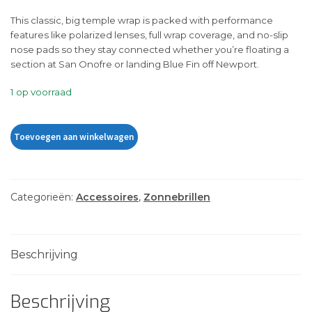
This classic, big temple wrap is packed with performance
features like polarized lenses, full wrap coverage, and no-slip
nose pads so they stay connected whether you’re floating a
section at San Onofre or landing Blue Fin off Newport.
1 op voorraad
BAYSIDE
Toevoegen aan winkelwagen
010108
aantal
Categorieën:
Accessoires
,
Zonnebrillen
Beschrijving
Beschrijving