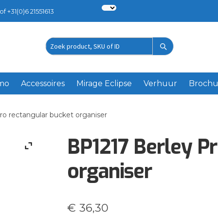
of +31(0)6 21551613
Zoek
product
emo
Accessoires
Mirage Eclipse
Verhuur
Brochu
ro rectangular bucket organiser
BP1217 Berley Pr
organiser
€
36,30