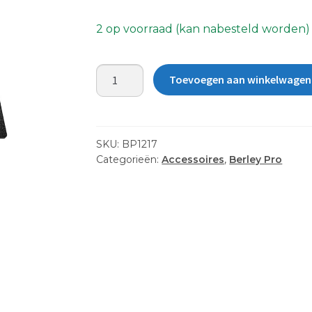
2 op voorraad (kan nabesteld worden)
BP1217
Toevoegen aan winkelwagen
Berley
Pro
rectangular
bucket
SKU:
BP1217
organiser
Categorieën:
Accessoires
,
Berley Pro
aantal