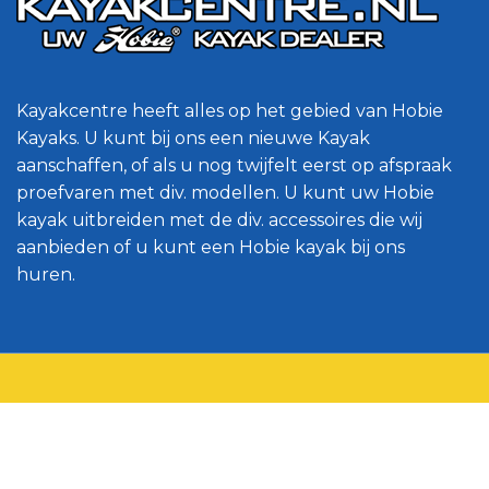
Kayakcentre heeft alles op het gebied van Hobie
Kayaks. U kunt bij ons een nieuwe Kayak
aanschaffen, of als u nog twijfelt eerst op afspraak
proefvaren met div. modellen. U kunt uw Hobie
kayak uitbreiden met de div. accessoires die wij
aanbieden of u kunt een Hobie kayak bij ons
huren.