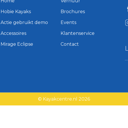
Home
Verhuur
Hobie Kayaks
Brochures
Actie gebruikt demo
Events
Accessoires
Klantenservice
Mirage Eclipse
Contact
© Kayakcentre.nl 2026