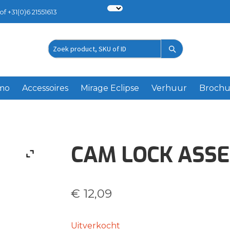
of +31(0)6 21551613
Zoek
product
emo
Accessoires
Mirage Eclipse
Verhuur
Brochu
CAM LOCK ASSE
€
12,09
Uitverkocht