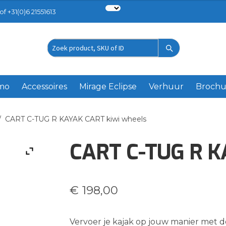
of +31(0)6 21551613
Zoek
product
emo
Accessoires
Mirage Eclipse
Verhuur
Brochu
/
CART C-TUG R KAYAK CART kiwi wheels
CART C-TUG R K
€
198,00
Vervoer je kajak op jouw manier met 