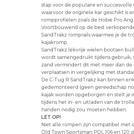
stap voor de populaire en succesvolle 
waarvoor de originele kar geschikt is 
rompprofielen zoals de Hobie Pro Ang
Voortbouwend op de best verkopende
SandTrakz romprails waarmee je de tro
kajakromp.
SandTrakz lekvrije wielen bootsen bull
wordt samengedrukt tijdens gebruik, 
zand vermindert dit met meer dan de h
verplaatsen in vergelijking met standaa
De C-Tug R SandTrakz kan binnen e
gedemonteerd (geen gereedschap nodig
kajak worden opgeborgen en stelt je in
tijdens het in- en uitladen van de trol
handen nodig zou moeten hebben.
LET OP!
Niet alle rompen zijn compatibel met d
Old Town Sportsman PDL 106 en 120 zij