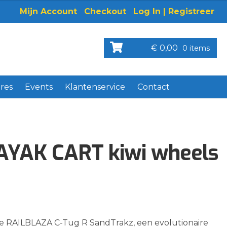
Mijn Account
Checkout
Log In | Registreer
€
0,00
0 items
res
Events
Klantenservice
Contact
AYAK CART kiwi wheels
de RAILBLAZA C-Tug R SandTrakz, een evolutionaire