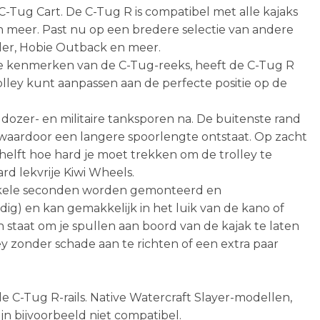
C-Tug Cart. De C-Tug R is compatibel met alle kajaks
en meer. Past nu op een bredere selectie van andere
ler, Hobie Outback en meer.
 kenmerken van de C-Tug-reeks, heeft de C-Tug R
lley kunt aanpassen aan de perfecte positie op de
dozer- en militaire tanksporen na. De buitenste rand
waardoor een langere spoorlengte ontstaat. Op zacht
elft hoe hard je moet trekken om de trolley te
rd lekvrije Kiwi Wheels.
nkele seconden worden gemonteerd en
) en kan gemakkelijk in het luik van de kano of
 staat om je spullen aan boord van de kajak te laten
ley zonder schade aan te richten of een extra paar
e C-Tug R-rails. Native Watercraft Slayer-modellen,
n bijvoorbeeld niet compatibel.