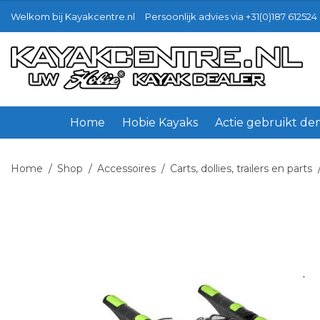
Welkom bij Kayakcentre.nl
Persoonlijk advies via +31(0)187 612524 
Ga
Ga
door
naar
naar
de
navigatie
inhoud
Home
Hobie Kayaks
Actie gebruikt d
Home
/
Shop
/
Accessoires
/
Carts, dollies, trailers en parts