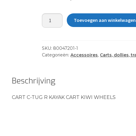
CART
Toevoegen aan winkelwagen
C-
TUG
R
KAYAK
SKU:
80047201-1
CART
Categorieën:
Accessoires
,
Carts, dollies, t
kiwi
wheels
aantal
Beschrijving
CART C-TUG R KAYAK CART KIWI WHEELS