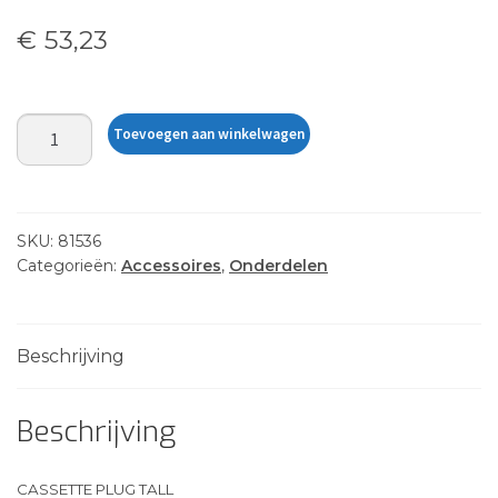
€
53,23
CASSETTE
Toevoegen aan winkelwagen
PLUG
TALL
-
PRO
SKU:
81536
/
Categorieën:
Accessoires
,
Onderdelen
OUT
aantal
Beschrijving
Beschrijving
CASSETTE PLUG TALL