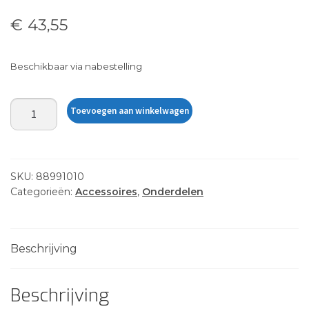
€
43,55
Beschikbaar via nabestelling
CENTERBOARD
Toevoegen aan winkelwagen
TOP
CVR-
TDM
ISLAND
SKU:
88991010
aantal
Categorieën:
Accessoires
,
Onderdelen
Beschrijving
Beschrijving