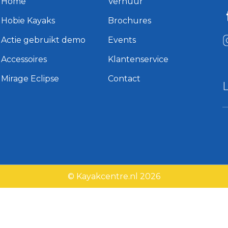
Home
Verhuur
Hobie Kayaks
Brochures
Actie gebruikt demo
Events
Accessoires
Klantenservice
Mirage Eclipse
Contact
© Kayakcentre.nl 2026