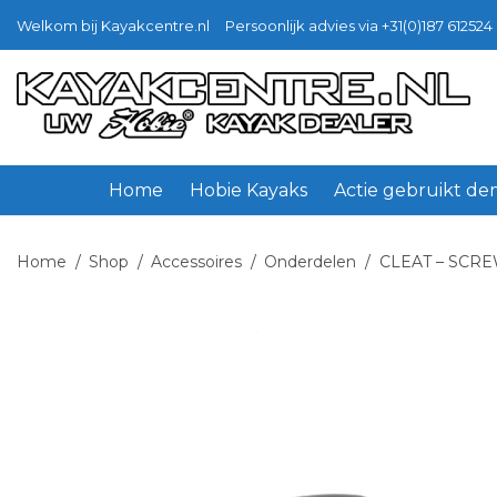
Welkom bij Kayakcentre.nl
Persoonlijk advies via +31(0)187 612524 
Ga
Ga
door
naar
naar
de
navigatie
inhoud
Home
Hobie Kayaks
Actie gebruikt d
Home
/
Shop
/
Accessoires
/
Onderdelen
/
CLEAT – SCRE