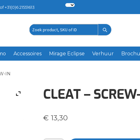
of +31(0)6 21551613
Zoek
product
emo
Accessoires
Mirage Eclipse
Verhuur
Brochu
W-IN
CLEAT – SCREW-
€
13,30