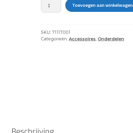
CLEAT
Toevoegen aan winkelwagen
-
SCREW-
IN
aantal
SKU:
71117001
Categorieën:
Accessoires
,
Onderdelen
Beschrijving