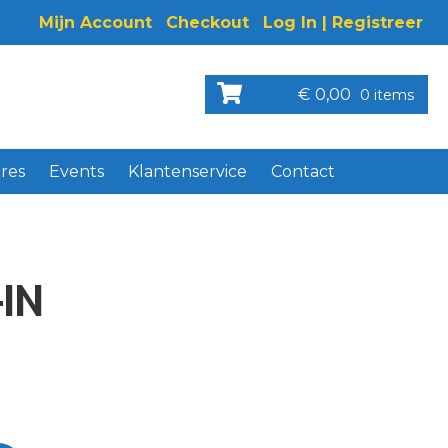
Mijn Account
Checkout
Log In | Registreer
€
0,00
0 items
res
Events
Klantenservice
Contact
IN