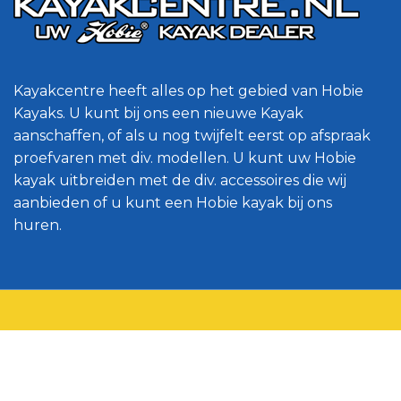
Kayakcentre heeft alles op het gebied van Hobie
Kayaks. U kunt bij ons een nieuwe Kayak
aanschaffen, of als u nog twijfelt eerst op afspraak
proefvaren met div. modellen. U kunt uw Hobie
kayak uitbreiden met de div. accessoires die wij
aanbieden of u kunt een Hobie kayak bij ons
huren.