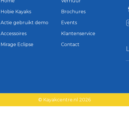
Home
Verhuur
Hobie Kayaks
Brochures
Actie gebruikt demo
Events
Accessoires
Klantenservice
Mirage Eclipse
Contact
© Kayakcentre.nl 2026