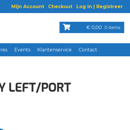
Mijn Account
Checkout
Log In | Registreer
€
0,00
0 items
res
Events
Klantenservice
Contact
SY LEFT/PORT