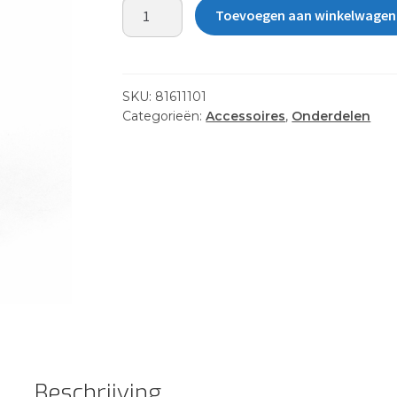
CLICK-
Toevoegen aan winkelwagen
N-
GO
ASSY
LEFT/PORT
SKU:
81611101
aantal
Categorieën:
Accessoires
,
Onderdelen
Beschrijving