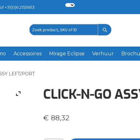
of +31(0)6 21551613
Zoek
product
emo
Accessoires
Mirage Eclipse
Verhuur
Brochu
SSY LEFT/PORT
CLICK-N-GO AS
€
88,32