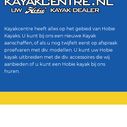
Kayakcentre heeft alles op het gebied van Hobie
Kayaks. U kunt bij ons een nieuwe Kayak
aanschaffen, of als u nog twijfelt eerst op afspraak
proefvaren met div. modellen. U kunt uw Hobie
kayak uitbreiden met de div. accessoires die wij
aanbieden of u kunt een Hobie kayak bij ons
huren.