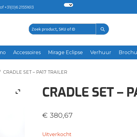
of +31(0)6 21551613
Zoek
product
emo
Accessoires
Mirage Eclipse
Verhuur
Brochu
/
CRADLE SET – PA17 TRAILER
CRADLE SET – P
€
380,67
Uitverkocht