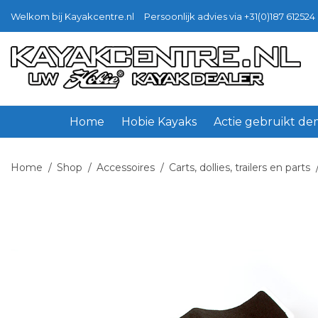
Welkom bij Kayakcentre.nl
Persoonlijk advies via +31(0)187 612524 
Ga
Ga
door
naar
naar
de
navigatie
inhoud
Home
Hobie Kayaks
Actie gebruikt d
Home
/
Shop
/
Accessoires
/
Carts, dollies, trailers en parts