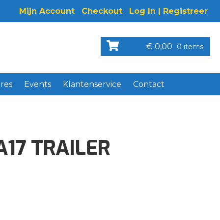
Mijn Account
Checkout
Log In | Registreer
€
0,00
0 items
res
Events
Klantenservice
Contact
A17 TRAILER