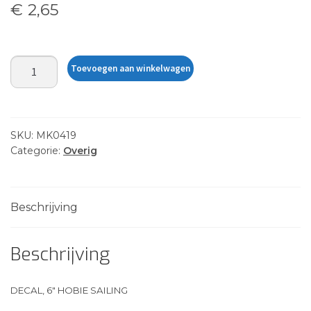
€
2,65
DECAL,
Toevoegen aan winkelwagen
6"
HOBIE
SAILING
aantal
SKU:
MK0419
Categorie:
Overig
Beschrijving
Beschrijving
DECAL, 6″ HOBIE SAILING