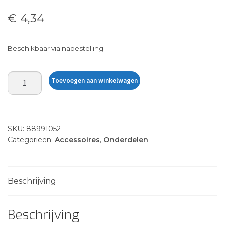
€
4,34
Beschikbaar via nabestelling
DOME
Toevoegen aan winkelwagen
DECAL
SM
HANDLE
-
SKU:
88991052
H
Categorieën:
Accessoires
,
Onderdelen
LOGO
aantal
Beschrijving
Beschrijving