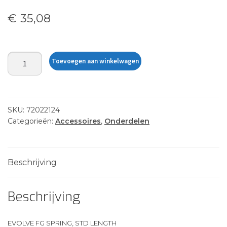
€
35,08
EVOLVE
Toevoegen aan winkelwagen
FG
SPRING,
STD
LENGTH
SKU:
72022124
aantal
Categorieën:
Accessoires
,
Onderdelen
Beschrijving
Beschrijving
EVOLVE FG SPRING, STD LENGTH