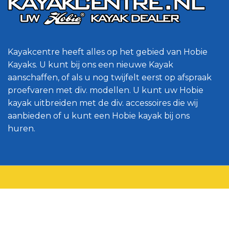
Kayakcentre heeft alles op het gebied van Hobie
Kayaks. U kunt bij ons een nieuwe Kayak
aanschaffen, of als u nog twijfelt eerst op afspraak
proefvaren met div. modellen. U kunt uw Hobie
kayak uitbreiden met de div. accessoires die wij
aanbieden of u kunt een Hobie kayak bij ons
huren.