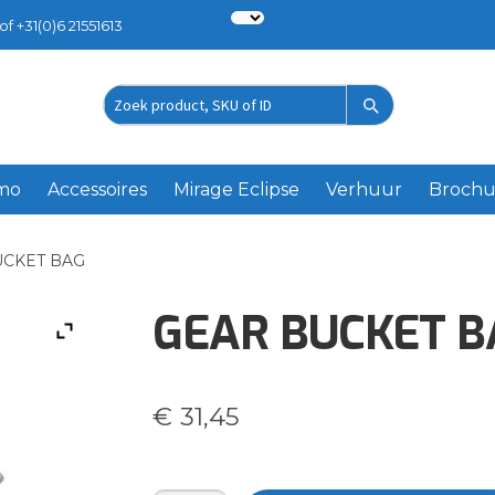
of +31(0)6 21551613
Zoek
product
emo
Accessoires
Mirage Eclipse
Verhuur
Brochu
UCKET BAG
GEAR BUCKET B
€
31,45