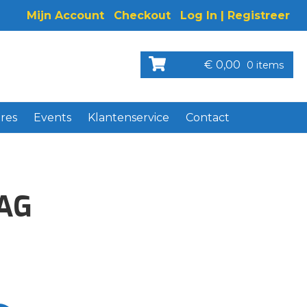
Mijn Account
Checkout
Log In | Registreer
€
0,00
0 items
res
Events
Klantenservice
Contact
AG