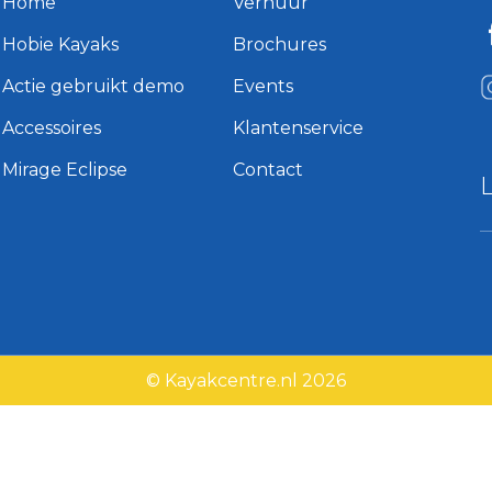
Home
Verhuur
Hobie Kayaks
Brochures
Actie gebruikt demo
Events
Accessoires
Klantenservice
Mirage Eclipse
Contact
© Kayakcentre.nl 2026